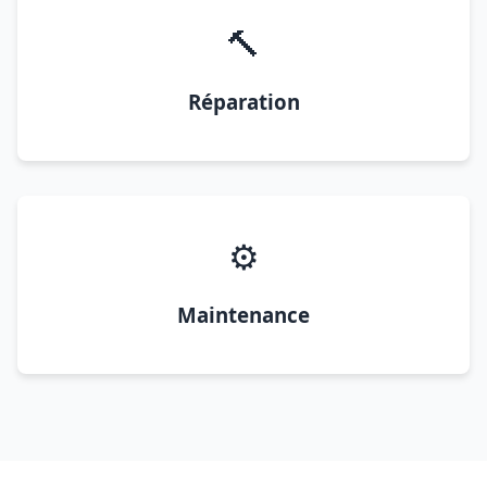
🔨
Réparation
⚙️
Maintenance