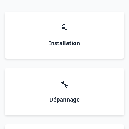
🚿
Installation
🔧
Dépannage