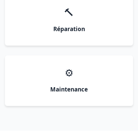
🔨
Réparation
⚙️
Maintenance