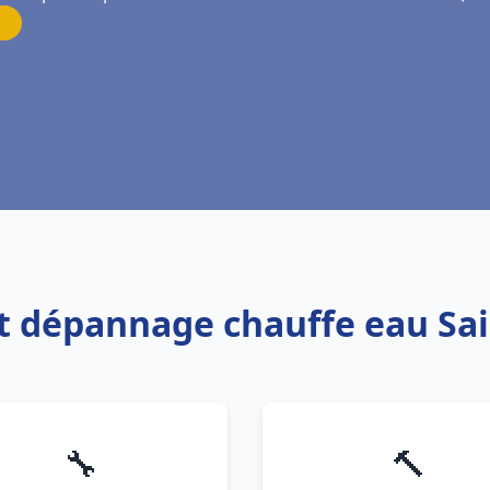
 et dépannage chauffe eau Sai
🔧
🔨