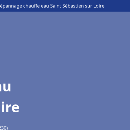
 dépannage chauffe eau Saint Sébastien sur Loire
au
ire
230)