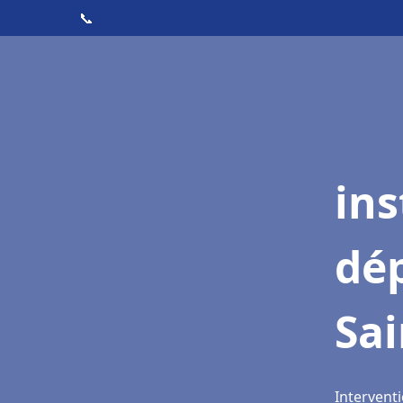
📞
ins
dé
Sai
Interventi