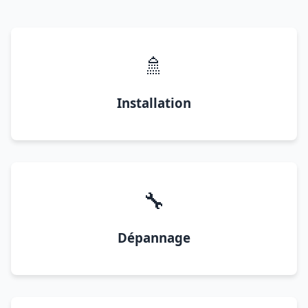
🚿
Installation
🔧
Dépannage