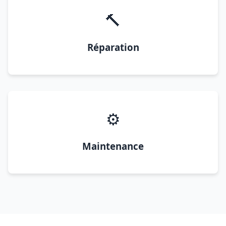
🔨
Réparation
⚙️
Maintenance