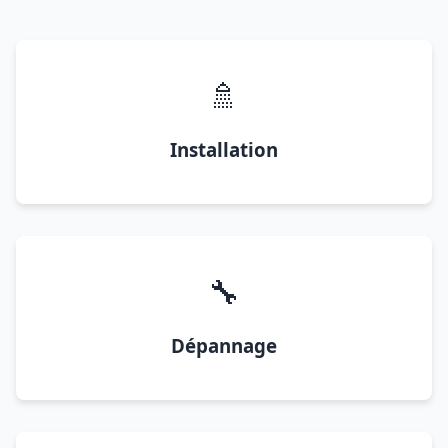
🚿
Installation
🔧
Dépannage