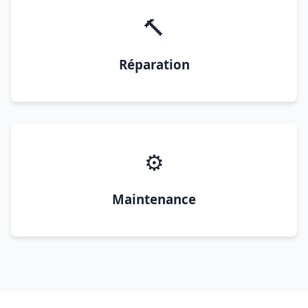
🔨
Réparation
⚙️
Maintenance