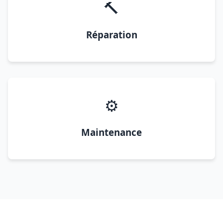
🔨
Réparation
⚙️
Maintenance