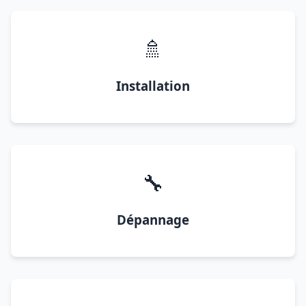
🚿
Installation
🔧
Dépannage