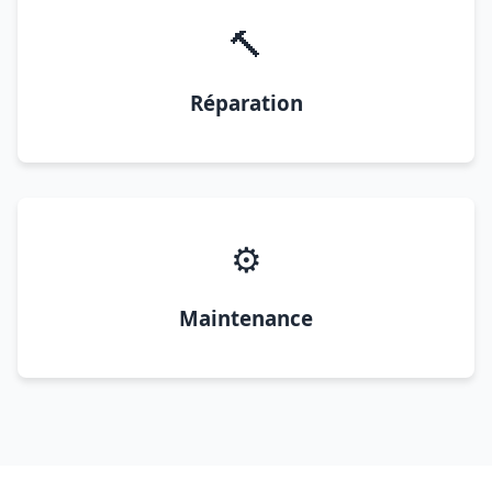
🔨
Réparation
⚙️
Maintenance