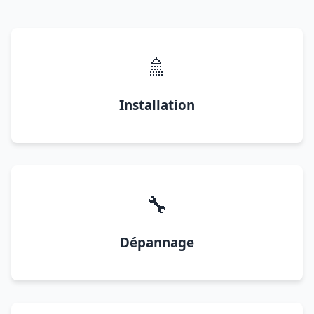
🚿
Installation
🔧
Dépannage