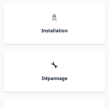
🚿
Installation
🔧
Dépannage