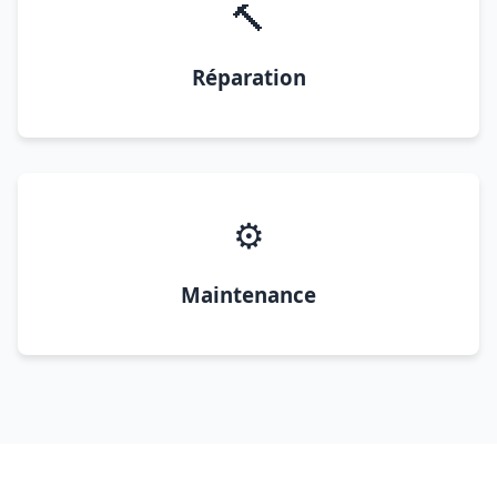
🔨
Réparation
⚙️
Maintenance