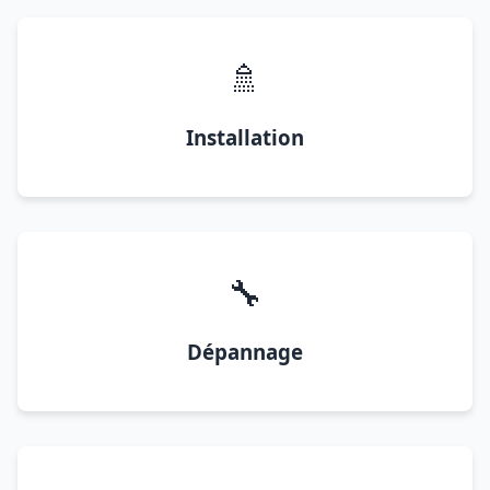
🚿
Installation
🔧
Dépannage