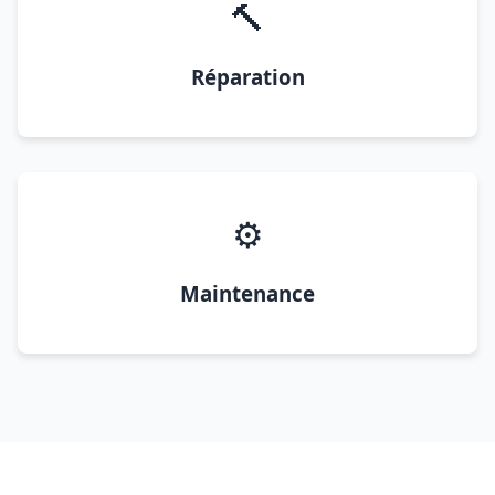
🔨
Réparation
⚙️
Maintenance