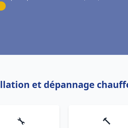
tallation et dépannage chauf
🔧
🔨