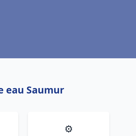
fe eau Saumur
⚙️