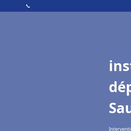
📞
ins
dé
Sa
Intervent