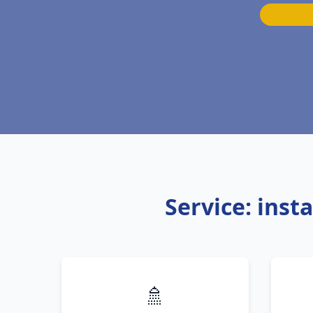
Service: ins
🚿