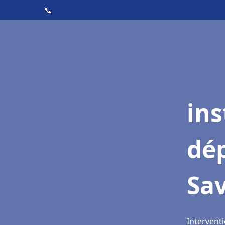
📞
ins
dé
Sav
Interventi