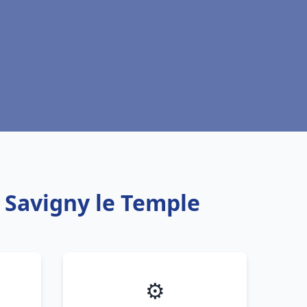
u Savigny le Temple
⚙️