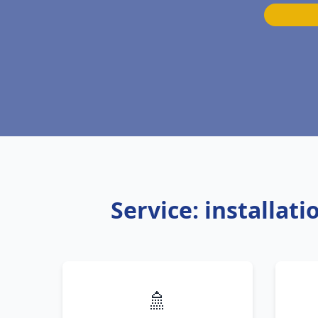
Service: installat
🚿