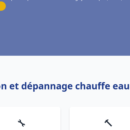
ion et dépannage chauffe ea
🔧
🔨