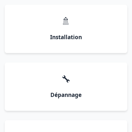
🚿
Installation
🔧
Dépannage