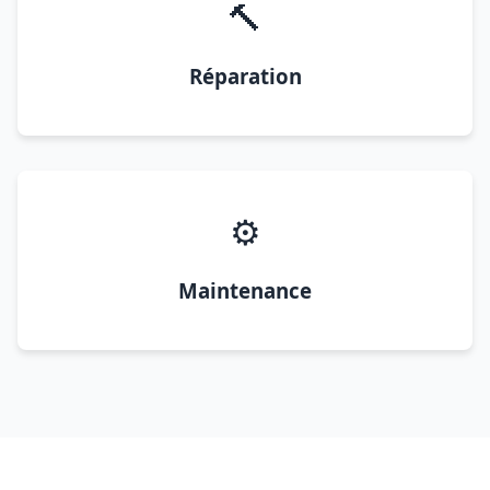
🔨
Réparation
⚙️
Maintenance