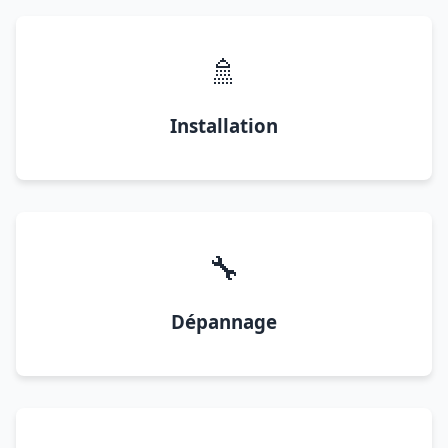
🚿
Installation
🔧
Dépannage