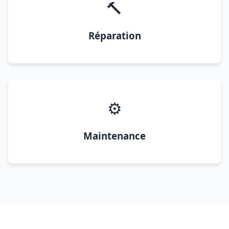
🔨
Réparation
⚙️
Maintenance