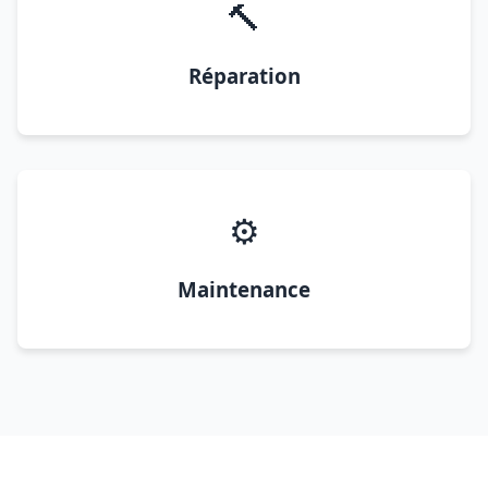
🔨
Réparation
⚙️
Maintenance