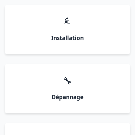
🚿
Installation
🔧
Dépannage