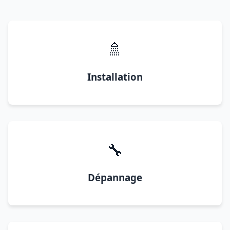
🚿
Installation
🔧
Dépannage