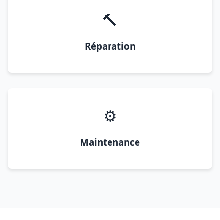
🔨
Réparation
⚙️
Maintenance