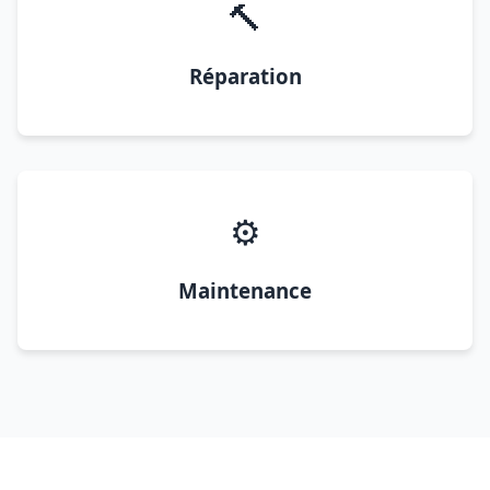
🔨
Réparation
⚙️
Maintenance