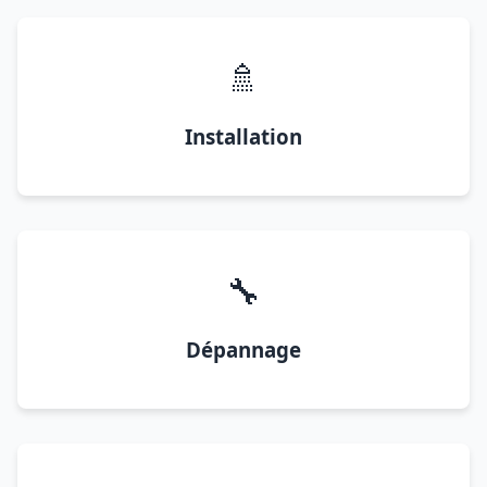
🚿
Installation
🔧
Dépannage