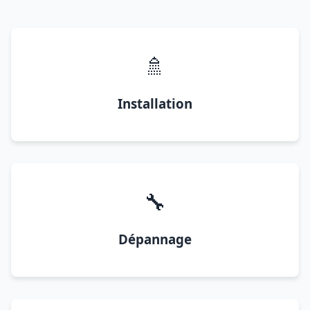
🚿
Installation
🔧
Dépannage