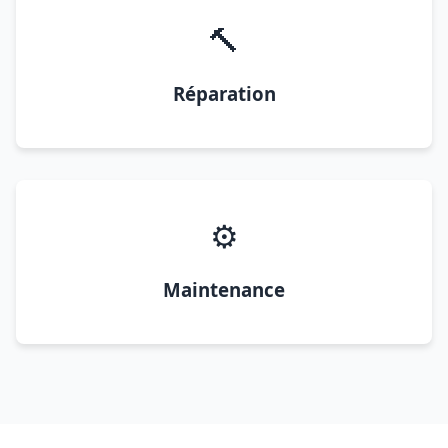
🔨
Réparation
⚙️
Maintenance