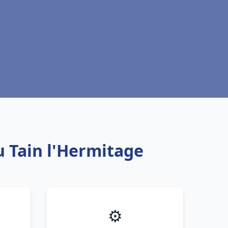
u Tain l'Hermitage
⚙️