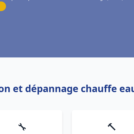
tion et dépannage chauffe ea
🔧
🔨