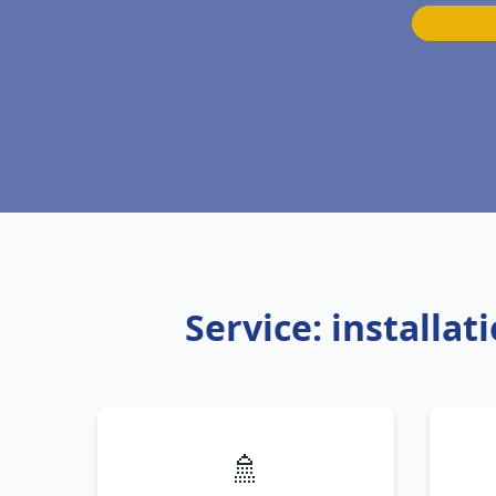
Service: installa
🚿