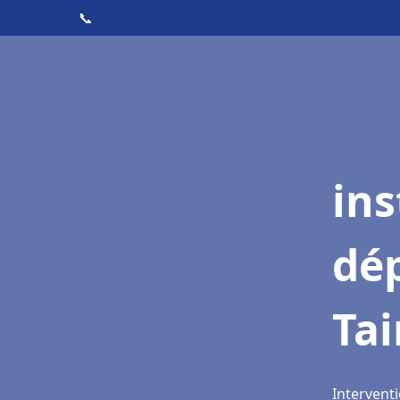
📞
ins
dé
Tai
Interventi