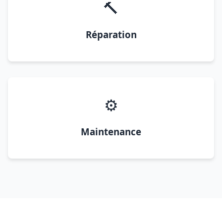
🔨
Réparation
⚙️
Maintenance