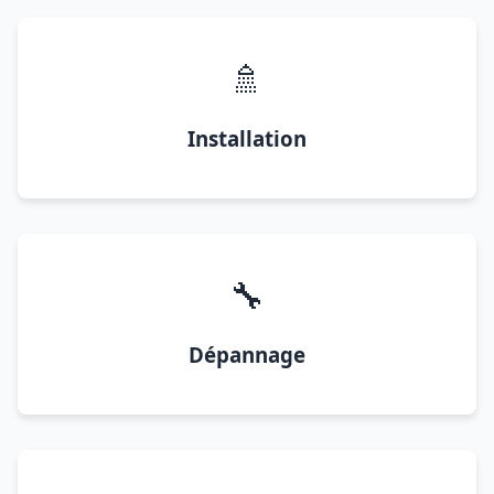
🚿
Installation
🔧
Dépannage