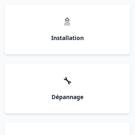
🚿
Installation
🔧
Dépannage