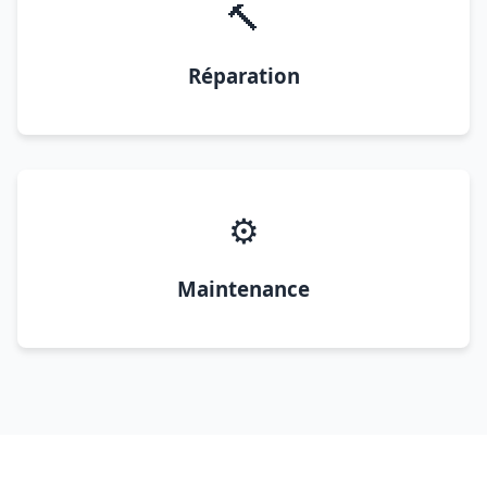
🔨
Réparation
⚙️
Maintenance