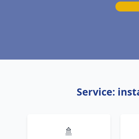
Service: ins
🚿