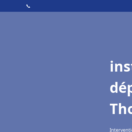
📞
ins
dé
Th
Interventi