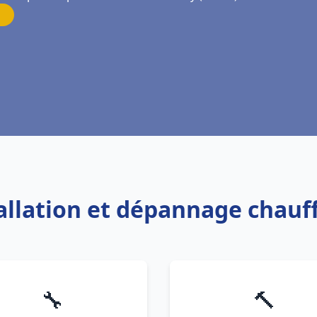
tallation et dépannage chauf
🔧
🔨