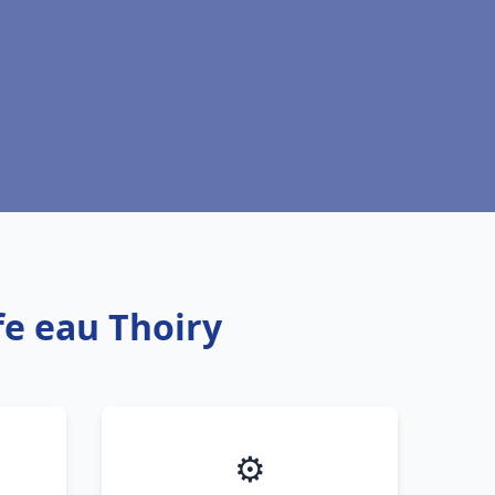
fe eau Thoiry
⚙️