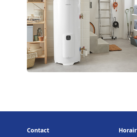
Contact
Horair