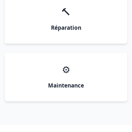
🔨
Réparation
⚙️
Maintenance