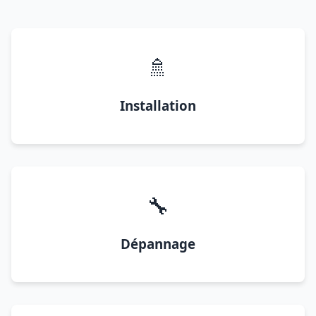
🚿
Installation
🔧
Dépannage