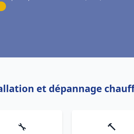
tallation et dépannage chauf
🔧
🔨