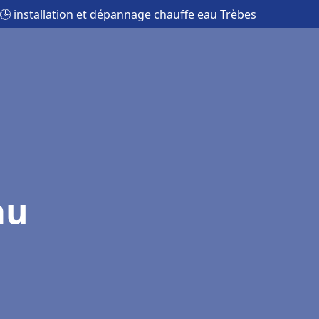
🕒 installation et dépannage chauffe eau Trèbes
au