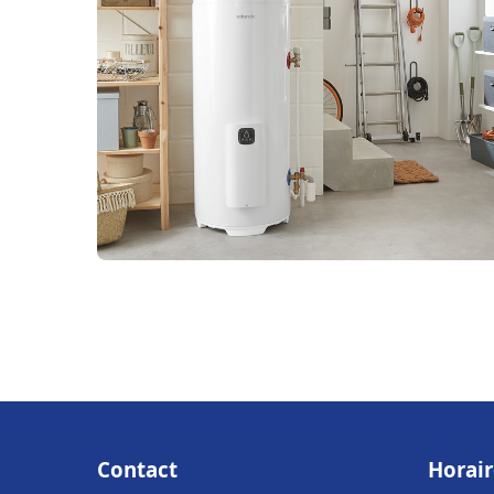
Contact
Horair