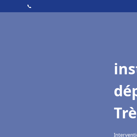
📞
ins
dé
Tr
Interventi