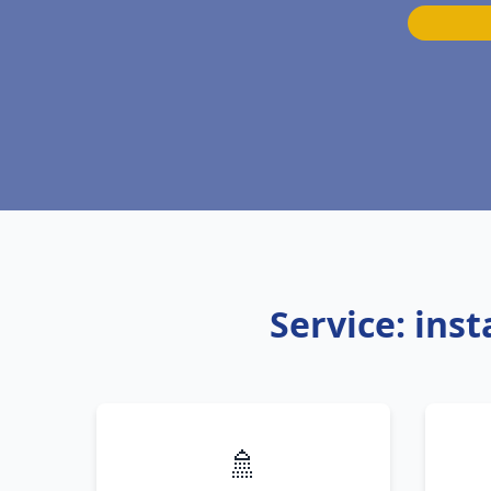
Service: ins
🚿