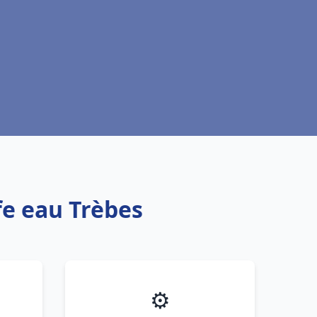
fe eau Trèbes
⚙️