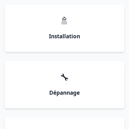
🚿
Installation
🔧
Dépannage