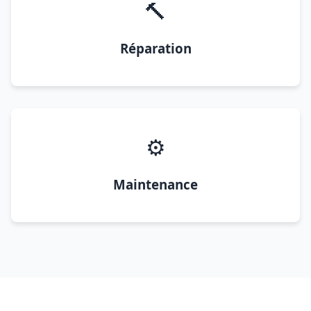
🔨
Réparation
⚙️
Maintenance