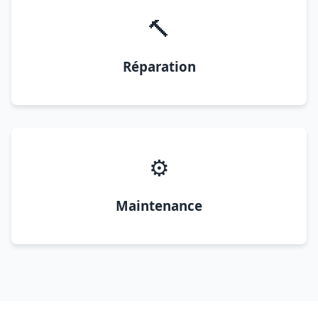
🔨
Réparation
⚙️
Maintenance