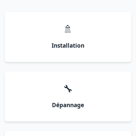
🚿
Installation
🔧
Dépannage