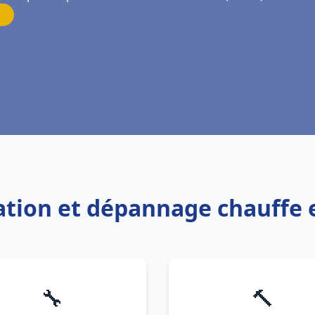
lation et dépannage chauffe 
🔧
🔨