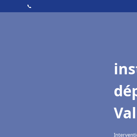
📞
ins
dé
Val
Interventi