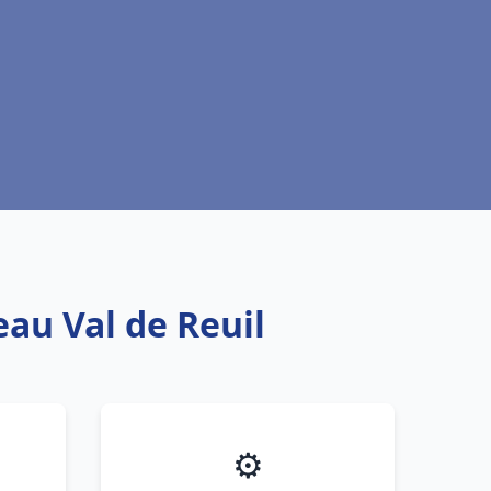
eau Val de Reuil
⚙️