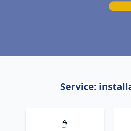
Service: instal
🚿