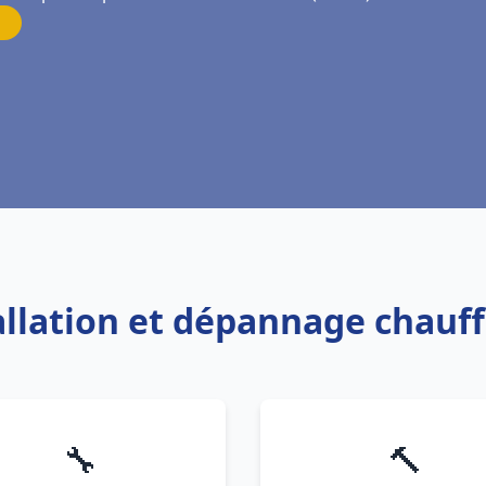
tallation et dépannage chauf
🔧
🔨