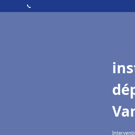
📞
ins
dé
Va
Interventi