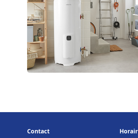
Contact
Horair