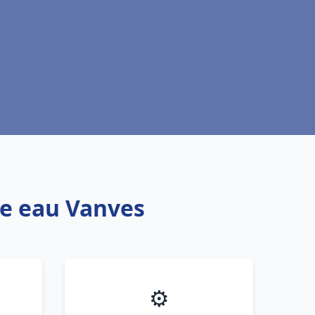
fe eau Vanves
⚙️