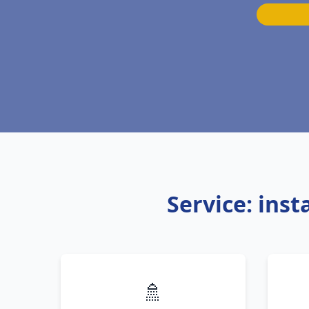
Service: ins
🚿