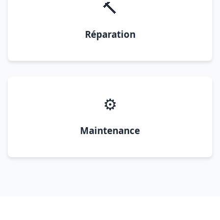
🔨
Réparation
⚙️
Maintenance