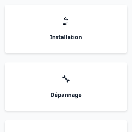
🚿
Installation
🔧
Dépannage