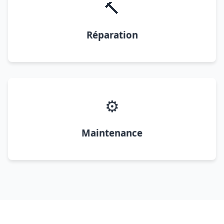
🔨
Réparation
⚙️
Maintenance