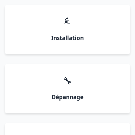
🚿
Installation
🔧
Dépannage