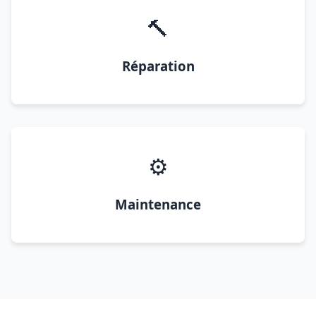
🔨
Réparation
⚙️
Maintenance