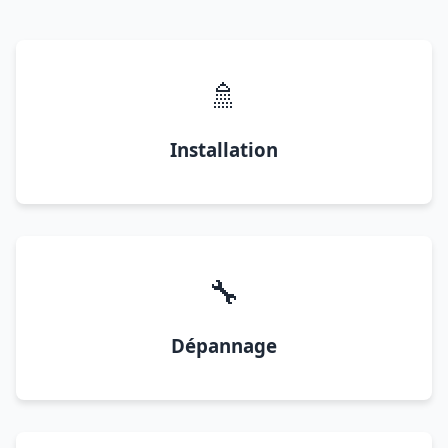
🚿
Installation
🔧
Dépannage