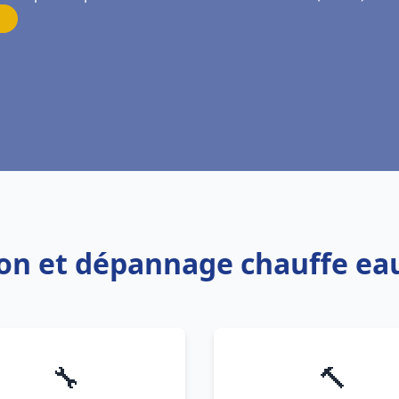
tion et dépannage chauffe eau
🔧
🔨