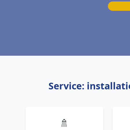
Service: installa
🚿