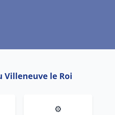
 Villeneuve le Roi
⚙️