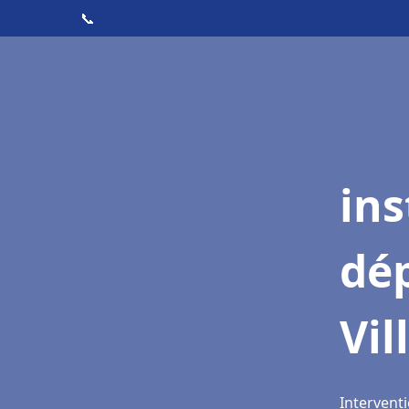
📞
ins
dé
Vil
Interventi