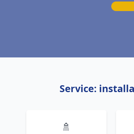
Service: instal
🚿