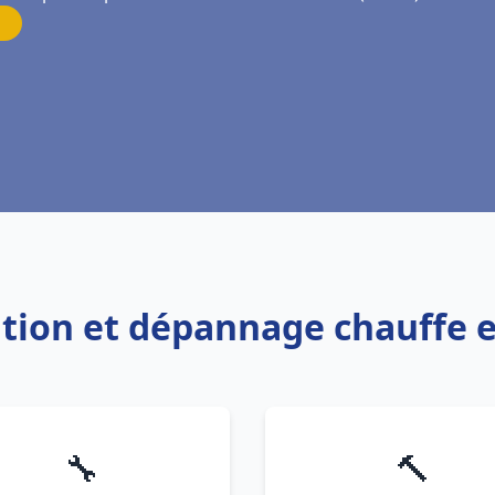
lation et dépannage chauffe 
🔧
🔨