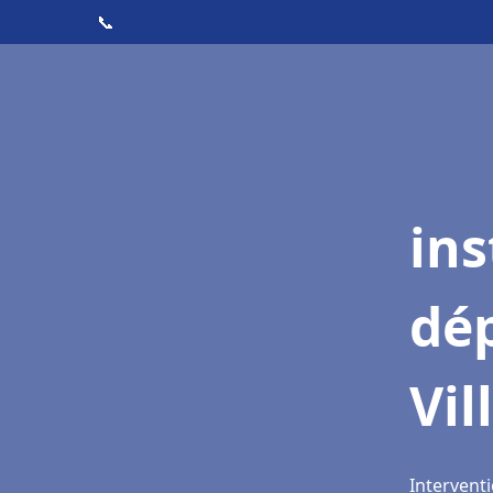
📞
ins
dé
Vil
Interventi