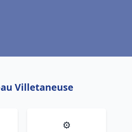
eau Villetaneuse
⚙️