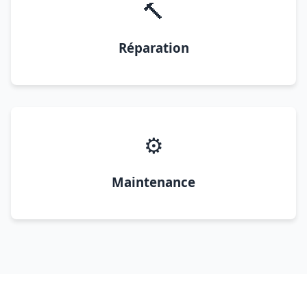
🔨
Réparation
⚙️
Maintenance