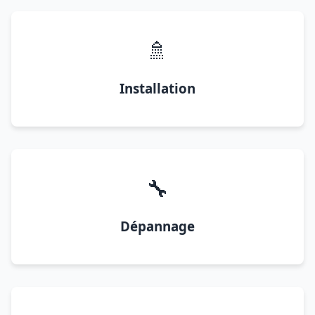
🚿
Installation
🔧
Dépannage