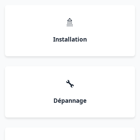
🚿
Installation
🔧
Dépannage