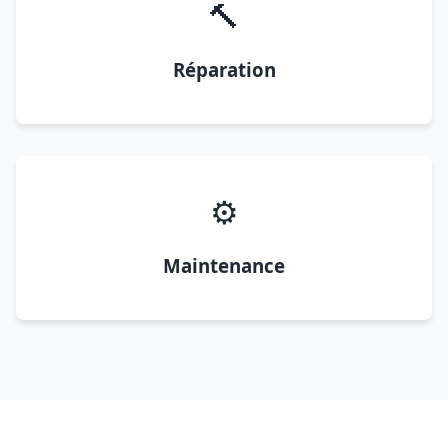
🔨
Réparation
⚙️
Maintenance