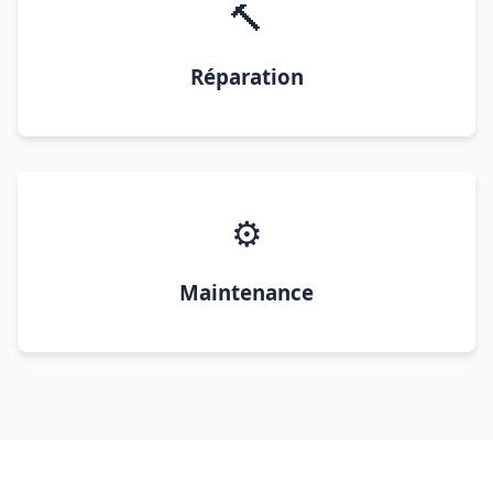
🔨
Réparation
⚙️
Maintenance