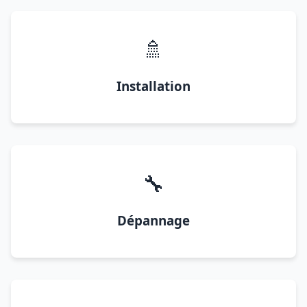
🚿
Installation
🔧
Dépannage