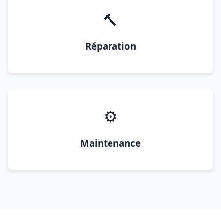
🔨
Réparation
⚙️
Maintenance