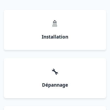
🚿
Installation
🔧
Dépannage