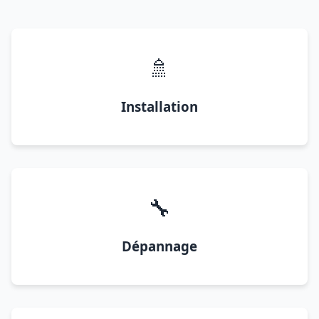
🚿
Installation
🔧
Dépannage